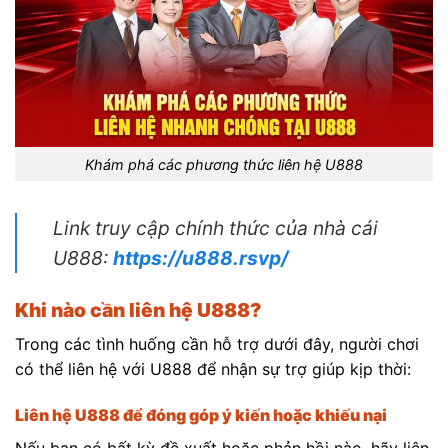
Khám phá các phương thức liên hệ U888
Link truy cập chính thức của nhà cái
U888:
https://u888.rsvp/
Khi nào cần liên hệ U888?
Trong các tình huống cần hỗ trợ dưới đây, người chơi
có thể liên hệ với U888 để nhận sự trợ giúp kịp thời:
Liên hệ U888 để đóng góp ý kiến hoặc khiếu nại
Nếu bạn có bất kỳ đề xuất hoặc phản hồi nào, hãy liên