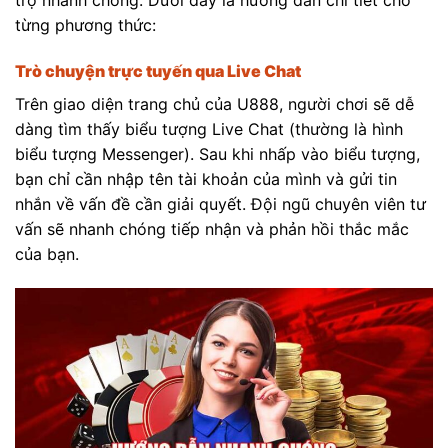
từng phương thức:
Trò chuyện trực tuyến qua Live Chat
Trên giao diện trang chủ của U888, người chơi sẽ dễ
dàng tìm thấy biểu tượng Live Chat (thường là hình
biểu tượng Messenger). Sau khi nhấp vào biểu tượng,
bạn chỉ cần nhập tên tài khoản của mình và gửi tin
nhắn về vấn đề cần giải quyết. Đội ngũ chuyên viên tư
vấn sẽ nhanh chóng tiếp nhận và phản hồi thắc mắc
của bạn.