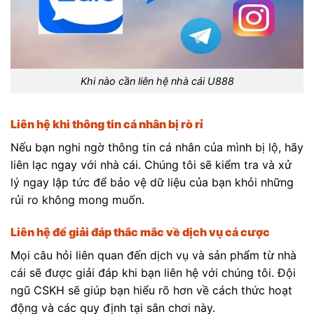
Khi nào cần liên hệ nhà cái U888
Liên hệ khi thông tin cá nhân bị rò rỉ
Nếu bạn nghi ngờ thông tin cá nhân của mình bị lộ, hãy
liên lạc ngay với nhà cái. Chúng tôi sẽ kiểm tra và xử
lý ngay lập tức để bảo vệ dữ liệu của bạn khỏi những
rủi ro không mong muốn.
Liên hệ để giải đáp thắc mắc về dịch vụ cá cược
Mọi câu hỏi liên quan đến dịch vụ và sản phẩm từ nhà
cái sẽ được giải đáp khi bạn liên hệ với chúng tôi. Đội
ngũ CSKH sẽ giúp bạn hiểu rõ hơn về cách thức hoạt
động và các quy định tại sân chơi này.