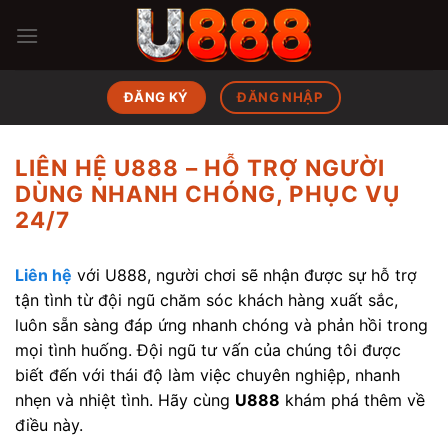
Skip
to
content
ĐĂNG KÝ
ĐĂNG NHẬP
LIÊN HỆ U888 – HỖ TRỢ NGƯỜI
DÙNG NHANH CHÓNG, PHỤC VỤ
24/7
Liên hệ
với U888, người chơi sẽ nhận được sự hỗ trợ
tận tình từ đội ngũ chăm sóc khách hàng xuất sắc,
luôn sẵn sàng đáp ứng nhanh chóng và phản hồi trong
mọi tình huống. Đội ngũ tư vấn của chúng tôi được
biết đến với thái độ làm việc chuyên nghiệp, nhanh
nhẹn và nhiệt tình. Hãy cùng
U888
khám phá thêm về
điều này.