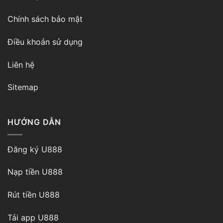
Chính sách bảo mật
Điều khoản sử dụng
Liên hệ
Sitemap
HƯỚNG DẪN
Đăng ký U888
Nạp tiền U888
Rút tiền U888
Tải app U888