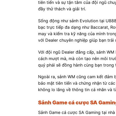
tiên tiến và sự tận tâm của đội ngũ ch
đầy thử thách và giải trí.
Sống động như sảnh Evolution tại U888
bạc trực tiếp đa dạng như Baccarat, Rou
may và kiểm tra kỹ năng của mình trong
với Dealer chuyên nghiệp giúp bạn trải
Với đội ngũ Dealer đẳng cấp, sảnh WM 
cách mượt mà, mà còn tạo nên môi trườ
quý phái sẽ đồng hành cùng bạn trong t
Ngoài ra, sảnh WM cũng cam kết đảm bả
bảo mật tiên tiến và chứng nhận từ các
không lo lắng về thông tin cá nhân và t
Sảnh Game cá cược SA Gamin
Sảnh Game cá cược SA Gaming tại nhà c