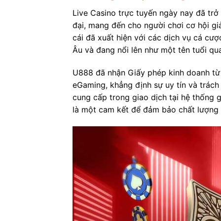
Live Casino trực tuyến ngày nay đã trở
đại, mang đến cho người chơi cơ hội gi
cái đã xuất hiện với các dịch vụ cá cư
Âu và đang nổi lên như một tên tuổi qu
U888 đã nhận Giấy phép kinh doanh t
eGaming, khẳng định sự uy tín và trách
cung cấp trong giao dịch tại hệ thống 
là một cam kết để đảm bảo chất lượng v