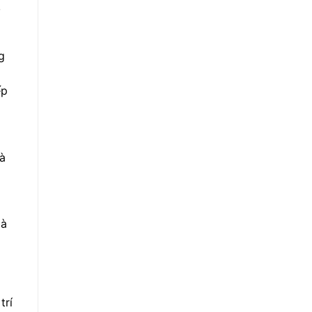
,
g
ếp
à
mà
trí