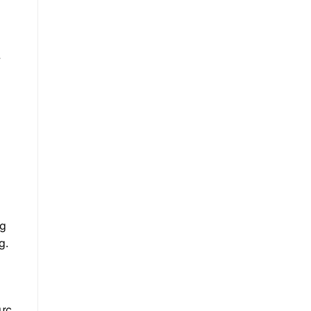
ng
g.
rực