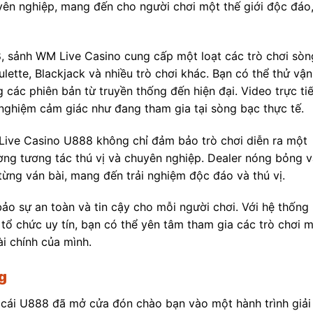
uyên nghiệp, mang đến cho người chơi một thế giới độc đáo
, sảnh WM Live Casino cung cấp một loạt các trò chơi sòn
lette, Blackjack và nhiều trò chơi khác. Bạn có thể thử vận
 các phiên bản từ truyền thống đến hiện đại. Video trực ti
 nghiệm cảm giác như đang tham gia tại sòng bạc thực tế.
Live Casino U888 không chỉ đảm bảo trò chơi diễn ra một
ng tương tác thú vị và chuyên nghiệp. Dealer nóng bỏng v
ừng ván bài, mang đến trải nghiệm độc đáo và thú vị.
o sự an toàn và tin cậy cho mỗi người chơi. Với hệ thống
 tổ chức uy tín, bạn có thể yên tâm tham gia các trò chơi 
ài chính của mình.
g
ái U888 đã mở cửa đón chào bạn vào một hành trình giải 