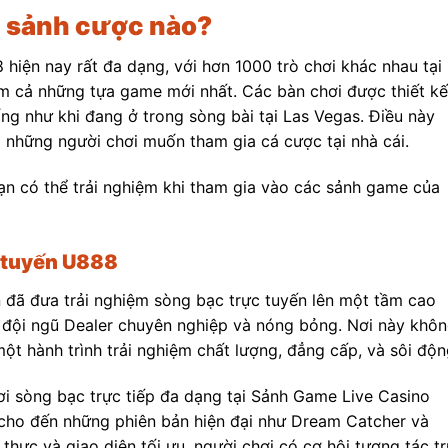
 sảnh cược nào?
 hiện nay rất đa dạng, với hơn 1000 trò chơi khác nhau tại
m cả những tựa game mới nhất. Các bàn chơi được thiết kế
ống như khi đang ở trong sòng bài tại Las Vegas. Điều này
 những người chơi muốn tham gia cá cược tại nhà cái.
ạn có thể trải nghiệm khi tham gia vào các sảnh game của
c tuyến U888
đã đưa trải nghiệm sòng bạc trực tuyến lên một tầm cao
à đội ngũ Dealer chuyên nghiệp và nóng bỏng. Nơi này khô
ột hành trình trải nghiệm chất lượng, đẳng cấp, và sôi độn
i sòng bạc trực tiếp đa dạng tại Sảnh Game Live Casino
r cho đến những phiên bản hiện đại như Dream Catcher và
 thực và giao diện tối ưu, người chơi có cơ hội tương tác t