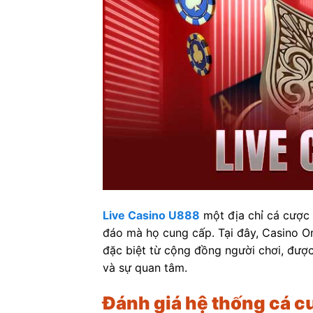
Live Casino U888
một địa chỉ cá cược 
đáo mà họ cung cấp. Tại đây, Casino O
đặc biệt từ cộng đồng người chơi, đượ
và sự quan tâm.
Đánh giá hệ thống cá c