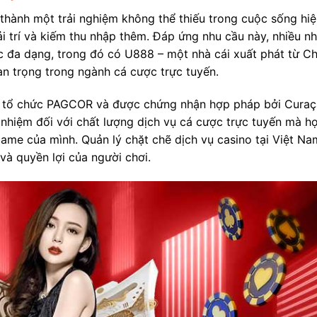
 thành một trải nghiệm không thể thiếu trong cuộc sống hi
ải trí và kiếm thu nhập thêm. Đáp ứng nhu cầu này, nhiều n
ợc đa dạng, trong đó có U888 – một nhà cái xuất phát từ C
an trọng trong ngành cá cược trực tuyến.
ừ tổ chức PAGCOR và được chứng nhận hợp pháp bởi Cura
 nhiệm đối với chất lượng dịch vụ cá cược trực tuyến mà h
game của mình. Quản lý chặt chẽ dịch vụ casino tại Việt Na
à quyền lợi của người chơi.