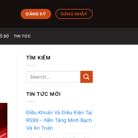
ĐĂNG KÝ
ĐĂNG NHẬP
Ổ SỐ
TIN TỨC
TÌM KIẾM
TIN TỨC MỚI
Điều Khoản Và Điều Kiện Tại
RS99 – Nền Tảng Minh Bạch
Và An Toàn